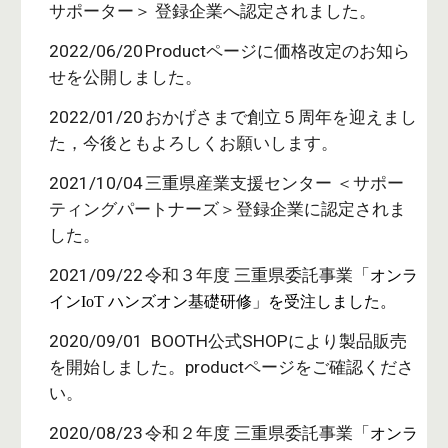
サポーター＞ 登録企業へ認定されました。
2022/06/20
Productページに価格改定のお知ら
せを公開しました。
2022/01/20
おかげさまで創立５周年を迎えまし
た，今後ともよろしくお願いします。
2021/10/04
三重県産業支援センター ＜サポー
ティングパートナーズ＞登録企業に認定されま
した。
202
1
/0
9
/2
2
令和
３
年度 三重県委託事業「
オンラ
インIoT ハンズオン基礎研修」を受注しました。
2020/09/01 BOOTH公式SHOPにより製品販売
を開始しました。productページをご確認くださ
い。
2020/08/23
令和２年度
三重
県委託事業「
オンラ